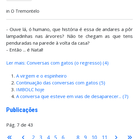
in O Tremontelo
- Ouve lá, ó humano, que história é essa de andares a pôr
lampadinhas nas árvores? Não te chegam as que tens
penduradas na parede à volta da casa?
- Então ... é Natal!
Ler mais: Conversas com gatos (o regresso) (4)
A virgem e o espinheiro
Continuação das conversas com gatos (5)
IMBOLC hoje
A conversa que esteve em vias de desaparecer... (7)
Publicações
Pág. 7 de 43
2
3
4
5
6
7
8
9
10
11