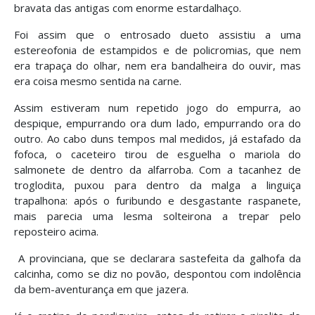
bravata das antigas com enorme estardalhaço.
Foi assim que o entrosado dueto assistiu a uma
estereofonia de estampidos e de policromias, que nem
era trapaça do olhar, nem era bandalheira do ouvir, mas
era coisa mesmo sentida na carne.
Assim estiveram num repetido jogo do empurra, ao
despique, empurrando ora dum lado, empurrando ora do
outro. Ao cabo duns tempos mal medidos, já estafado da
fofoca, o caceteiro tirou de esguelha o mariola do
salmonete de dentro da alfarroba. Com a tacanhez de
troglodita, puxou para dentro da malga a linguiça
trapalhona: após o furibundo e desgastante raspanete,
mais parecia uma lesma solteirona a trepar pelo
reposteiro acima.
A provinciana, que se declarara sastefeita da galhofa da
calcinha, como se diz no povão, despontou com indolência
da bem-aventurança em que jazera.