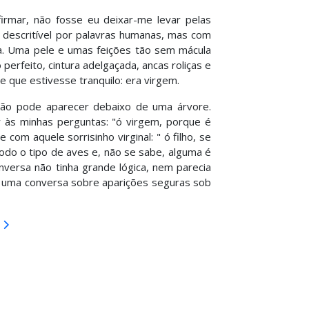
irmar, não fosse eu deixar-me levar pelas
 descritível por palavras humanas, mas com
a. Uma pele e umas feições tão sem mácula
erfeito, cintura adelgaçada, ancas roliças e
 que estivesse tranquilo: era virgem.
 não pode aparecer debaixo de uma árvore.
 às minhas perguntas: "ó virgem, porque é
om aquele sorrisinho virginal: " ó filho, se
odo o tipo de aves e, não se sabe, alguma é
onversa não tinha grande lógica, nem parecia
ei uma conversa sobre aparições seguras sob
do?
nte: Cenas da clareira