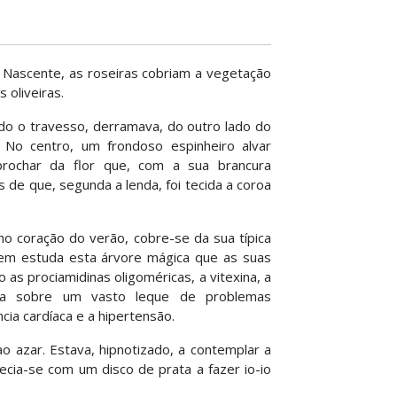
a Nascente, as roseiras cobriam a vegetação
 oliveiras.
ado o travesso, derramava, do outro lado do
 No centro, um frondoso espinheiro alvar
brochar da flor que, com a sua brancura
 de que, segunda a lenda, foi tecida a coroa
 no coração do verão, cobre-se da sua típica
quem estuda esta árvore mágica que as suas
as prociamidinas oligoméricas, a vitexina, a
fica sobre um vasto leque de problemas
ncia cardíaca e a hipertensão.
o azar. Estava, hipnotizado, a contemplar a
recia-se com um disco de prata a fazer io-io