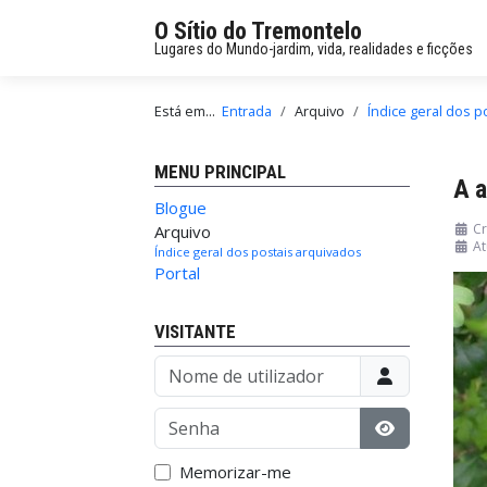
O Sítio do Tremontelo
Lugares do Mundo-jardim, vida, realidades e ficções
Está em...
Entrada
Arquivo
Índice geral dos p
MENU PRINCIPAL
A a
Blogue
Cr
Arquivo
At
Índice geral dos postais arquivados
Portal
VISITANTE
Nome de utilizador
Senha
Mostrar sen
Memorizar-me