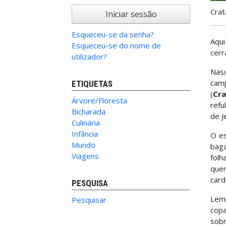
Crat
Iniciar sessão
Esqueceu-se da senha?
Aqui
Esqueceu-se do nome de
cerr
utilizador?
Nasc
camp
ETIQUETAS
(
Cra
Árvore/Floresta
refu
Bicharada
de J
Culinária
Infância
O es
Mundo
baga
Viagens
folh
que
card
PESQUISA
Lemb
Pesquisar
copa
sobr