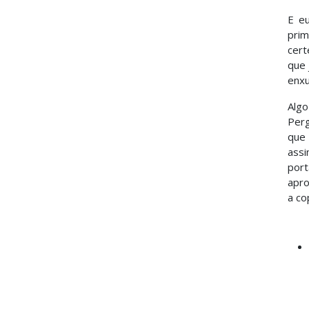
E eu
prim
cert
que 
enxu
Algo
Perg
que 
assi
port
apro
a co