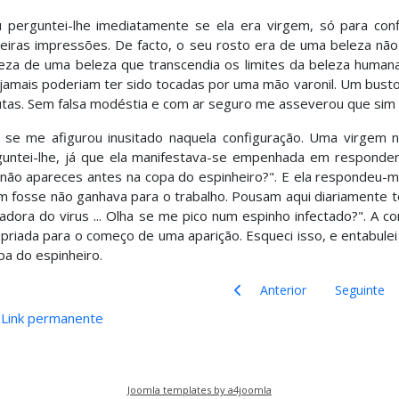
 perguntei-lhe imediatamente se ela era virgem, só para conf
eiras impressões. De facto, o seu rosto era de uma beleza não
eza de uma beleza que transcendia os limites da beleza human
jamais poderiam ter sido tocadas por uma mão varonil. Um busto p
tas. Sem falsa modéstia e com ar seguro me asseverou que sim e
 se me afigurou inusitado naquela configuração. Uma virgem
untei-lhe, já que ela manifestava-se empenhada em responder
não apareces antes na copa do espinheiro?". E ela respondeu-me c
m fosse não ganhava para o trabalho. Pousam aqui diariamente t
adora do virus ... Olha se me pico num espinho infectado?". A c
priada para o começo de uma aparição. Esqueci isso, e entabul
pa do espinheiro.
Artigo anterior: O que é perdi
Artigo segui
Anterior
Seguinte
Link permanente
Joomla templates by a4joomla