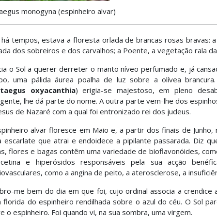
aegus monogyna (espinheiro alvar)
 há tempos, estava a floresta orlada de brancas rosas bravas: 
ada dos sobreiros e dos carvalhos; a Poente, a vegetação rala das
ia o Sol a querer derreter o manto níveo perfumado e, já cans
o, uma pálida áurea poalha de luz sobre a olívea brancura.
taegus oxyacanthia
) erigia-se majestoso, em pleno desa
lgente, lhe dá parte do nome. A outra parte vem-lhe dos espinhos
esus de Nazaré com a qual foi entronizado rei dos judeus.
pinheiro alvar floresce em Maio e, a partir dos finais de Junho,
 escarlate que atrai e endoidece a pipilante passarada. Diz 
as, flores e bagas contêm uma variedade de bioflavonóides, como 
rcetina e hiperósidos responsáveis pela sua acção bené
iovasculares, como a angina de peito, a aterosclerose, a insuficiê
ro-me bem do dia em que foi, cujo ordinal associa a crendice a
 florida do espinheiro rendilhada sobre o azul do céu. O Sol pa
e o espinheiro. Foi quando vi, na sua sombra, uma virgem.