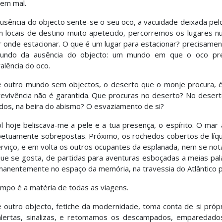
em mal.
usência do objecto sente-se o seu oco, a vacuidade deixada pelo
 locais de destino muito apetecido, percorremos os lugares 
r onde estacionar. O que é um lugar para estacionar? precisamen
undo da ausência do objecto: um mundo em que o oco predom
alência do oco.
 outro mundo sem objectos, o deserto que o monje procura, 
evivência não é garantida. Que procuras no deserto? No desert
dos, na beira do abismo? O esvaziamento de si?
l hoje beliscava-me a pele e a tua presença, o espírito. O ma
etuamente sobrepostas. Próximo, os rochedos cobertos de líqu
rviço, e em volta os outros ocupantes da esplanada, nem se nota
ue se gosta, de partidas para aventuras esboçadas a meias pa
anentemente no espaço da memória, na travessia do Atlântico par
mpo é a matéria de todas as viagens.
 outro objecto, fetiche da modernidade, toma conta de si própr
lertas, sinalizas, e retomamos os descampados, emparedados pe