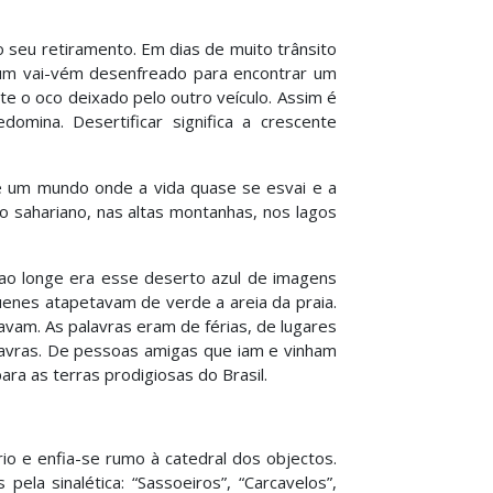
 seu retiramento. Em dias de muito trânsito
num vai-vém desenfreado para encontrar um
te o oco deixado pelo outro veículo. Assim é
ina. Desertificar significa a crescente
é um mundo onde a vida quase se esvai e a
o sahariano, nas altas montanhas, nos lagos
r ao longe era esse deserto azul de imagens
enes atapetavam de verde a areia da praia.
vam. As palavras eram de férias, de lugares
lavras. De pessoas amigas que iam e vinham
a as terras prodigiosas do Brasil.
io e enfia-se rumo à catedral dos objectos.
la sinalética: “Sassoeiros”, “Carcavelos”,