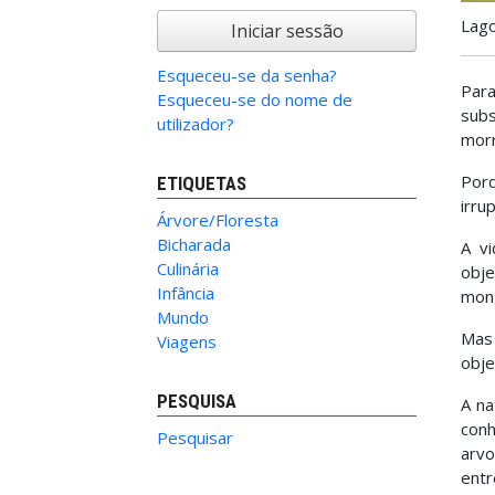
Lago
Iniciar sessão
Esqueceu-se da senha?
Para
Esqueceu-se do nome de
subs
utilizador?
morr
Porq
ETIQUETAS
irru
Árvore/Floresta
Bicharada
A vi
Culinária
obje
Infância
mong
Mundo
Mas 
Viagens
obje
PESQUISA
A na
conh
Pesquisar
arvo
entr