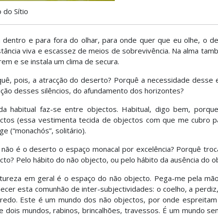
 do Sítio
 dentro e para fora do olhar, para onde quer que eu olhe, o des
tância viva e escassez de meios de sobrevivência. Na alma tam
em e se instala um clima de secura.
uê, pois, a atracção do deserto? Porquê a necessidade desse 
pção desses silêncios, do afundamento dos horizontes?
da habitual faz-se entre objectos. Habitual, digo bem, porq
ctos (essa vestimenta tecida de objectos com que me cubro pa
e (“monachós”, solitário).
não é o deserto o espaço monacal por excelência? Porquê troca
cto? Pelo hábito do não objecto, ou pelo hábito da ausência do o
tureza em geral é o espaço do não objecto. Pega-me pela mão
ecer esta comunhão de inter-subjectividades: o coelho, a perdiz, o
redo. Este é um mundo dos não objectos, por onde espreitam o
e dois mundos, rabinos, brincalhões, travessos. É um mundo se