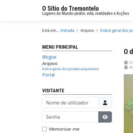
O Sítio do Tremontelo
Lugares do Mundo-jardim, vida, realidades e ficções
Está em...
Entrada
Arquivo
Índice geral dos p
MENU PRINCIPAL
O 
Blogue
Cr
Arquivo
At
Índice geral dos postais arquivados
Portal
VISITANTE
Nome de utilizador
Senha
Mostrar sen
Memorizar-me