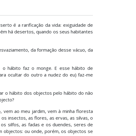
erto é a rarificação da vida: exiguidade de
bém há desertos, quando os seus habitantes
esvaziamento, da formação desse vácuo, da
ue o hábito faz o monge. E esse hábito de
ra ocultar do outro a nudez do eu) faz-me
r o hábito dos objectos pelo hábito do não
bjecto?
, vem ao meu jardim, vem à minha floresta
s insectos, as flores, as ervas, as silvas, o
s silfos, as fadas e os duendes, seres de
m objectos: ou onde, porém, os objectos se