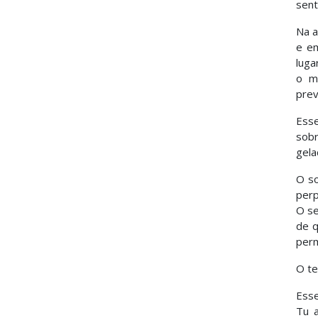
sent
Na a
e em
luga
o m
prev
Esse
sobr
gela
O so
perp
O se
de q
perm
O te
Esse
Tu a