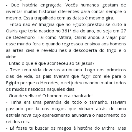
- Que história engraçada. Vocês humanos gostam de
inventar muitas histórias diferentes para contar sempre o
mesmo. Essa trapalhada com as datas é mesmo gira.
- Então não é? Imagina que no Egipto prestou-se culto a
Osiris que teria nascido no 361º dia do ano, ou seja em 27
de Dezembro. Tal como Mithra, Osiris andou a viajar por
esse mundo fora e quando regressou ensinou aos homens
as artes civis e revelou-lhes a descoberta do trigo e o
vinho.
- Então o que é que aconteceu ao tal Jesus?
- Teve uma vida deveras atribulada. Logo nos primeiros
dias de vida, os pais tiveram que fugir com ele para o
Egipto porque o Herodes, o rei judeu mandou matar todos
os miudos nascidos naqueles dias.
- Grande velhaco! O homem era chanfrado!
- Tinha era uma paranóia de todo o tamanho. Haviam
passado por lá uns magos que vinham atrás de uma
estrela nova cujo aparecimento anunciava o nascimento do
rei dos reis...
- Lá foste tu buscar os magos à história do Mithra. Mas