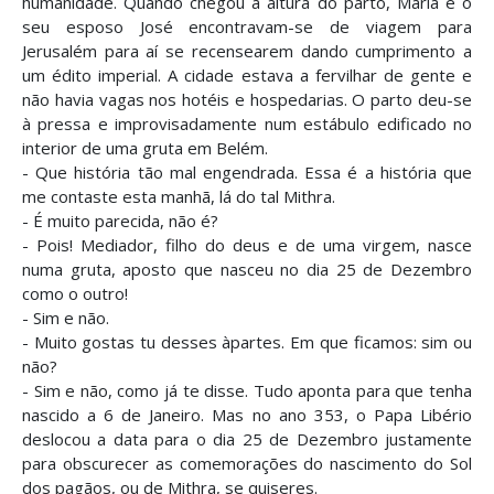
humanidade. Quando chegou a altura do parto, Maria e o
seu esposo José encontravam-se de viagem para
Jerusalém para aí se recensearem dando cumprimento a
um édito imperial. A cidade estava a fervilhar de gente e
não havia vagas nos hotéis e hospedarias. O parto deu-se
à pressa e improvisadamente num estábulo edificado no
interior de uma gruta em Belém.
- Que história tão mal engendrada. Essa é a história que
me contaste esta manhã, lá do tal Mithra.
- É muito parecida, não é?
- Pois! Mediador, filho do deus e de uma virgem, nasce
numa gruta, aposto que nasceu no dia 25 de Dezembro
como o outro!
- Sim e não.
- Muito gostas tu desses àpartes. Em que ficamos: sim ou
não?
- Sim e não, como já te disse. Tudo aponta para que tenha
nascido a 6 de Janeiro. Mas no ano 353, o Papa Libério
deslocou a data para o dia 25 de Dezembro justamente
para obscurecer as comemorações do nascimento do Sol
dos pagãos, ou de Mithra, se quiseres.