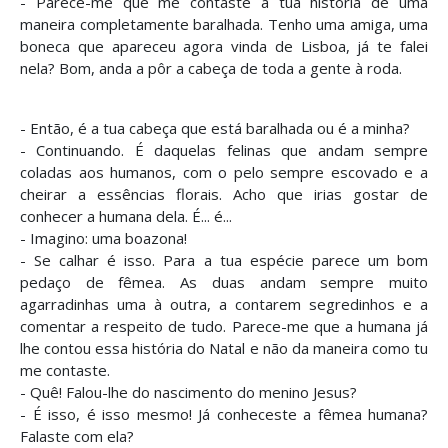
- Parece-me que me contaste a tua história de uma
maneira completamente baralhada. Tenho uma amiga, uma
boneca que apareceu agora vinda de Lisboa, já te falei
nela? Bom, anda a pôr a cabeça de toda a gente à roda.
- Então, é a tua cabeça que está baralhada ou é a minha?
- Continuando. É daquelas felinas que andam sempre
coladas aos humanos, com o pelo sempre escovado e a
cheirar a essências florais. Acho que irias gostar de
conhecer a humana dela. É... é...
- Imagino: uma boazona!
- Se calhar é isso. Para a tua espécie parece um bom
pedaço de fêmea. As duas andam sempre muito
agarradinhas uma à outra, a contarem segredinhos e a
comentar a respeito de tudo. Parece-me que a humana já
lhe contou essa história do Natal e não da maneira como tu
me contaste.
- Quê! Falou-lhe do nascimento do menino Jesus?
- É isso, é isso mesmo! Já conheceste a fêmea humana?
Falaste com ela?