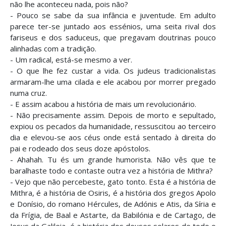
não lhe aconteceu nada, pois não?
- Pouco se sabe da sua infância e juventude. Em adulto
parece ter-se juntado aos essénios, uma seita rival dos
fariseus e dos saduceus, que pregavam doutrinas pouco
alinhadas com a tradição.
- Um radical, está-se mesmo a ver.
- O que lhe fez custar a vida. Os judeus tradicionalistas
armaram-lhe uma cilada e ele acabou por morrer pregado
numa cruz.
- E assim acabou a história de mais um revolucionário.
- Não precisamente assim. Depois de morto e sepultado,
expiou os pecados da humanidade, ressuscitou ao terceiro
dia e elevou-se aos céus onde está sentado à direita do
pai e rodeado dos seus doze apóstolos.
- Ahahah. Tu és um grande humorista. Não vês que te
baralhaste todo e contaste outra vez a história de Mithra?
- Vejo que não percebeste, gato tonto. Esta é a história de
Mithra, é a história de Osiris, é a história dos gregos Apolo
e Donísio, do romano Hércules, de Adónis e Atis, da Síria e
da Frígia, de Baal e Astarte, da Babilónia e de Cartago, de