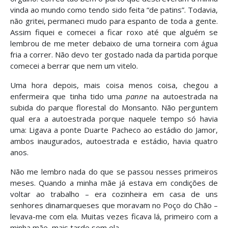
vinda ao mundo como tendo sido feita “de patins”. Todavia,
não gritei, permaneci mudo para espanto de toda a gente.
Assim fiquei e comecei a ficar roxo até que alguém se
lembrou de me meter debaixo de uma torneira com água
fria a correr. Não devo ter gostado nada da partida porque
comecei a berrar que nem um vitelo.
Uma hora depois, mais coisa menos coisa, chegou a
enfermeira que tinha tido uma
panne
na autoestrada na
subida do parque florestal do Monsanto. Não perguntem
qual era a autoestrada porque naquele tempo só havia
uma: Ligava a ponte Duarte Pacheco ao estádio do Jamor,
ambos inaugurados, autoestrada e estádio, havia quatro
anos.
Não me lembro nada do que se passou nesses primeiros
meses. Quando a minha mãe já estava em condições de
voltar ao trabalho – era cozinheira em casa de uns
senhores dinamarqueses que moravam no Poço do Chão –
levava-me com ela. Muitas vezes ficava lá, primeiro com a
minha mãe, mais tarde sem ela.