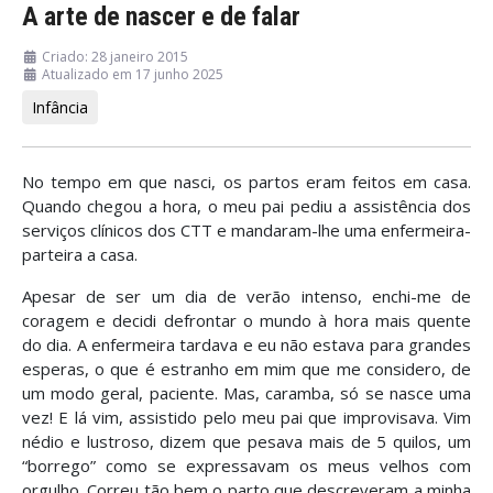
A arte de nascer e de falar
Criado: 28 janeiro 2015
Atualizado em 17 junho 2025
Infância
No tempo em que nasci, os partos eram feitos em casa.
Quando chegou a hora, o meu pai pediu a assistência dos
serviços clínicos dos CTT e mandaram-lhe uma enfermeira-
parteira a casa.
Apesar de ser um dia de verão intenso, enchi-me de
coragem e decidi defrontar o mundo à hora mais quente
do dia. A enfermeira tardava e eu não estava para grandes
esperas, o que é estranho em mim que me considero, de
um modo geral, paciente. Mas, caramba, só se nasce uma
vez! E lá vim, assistido pelo meu pai que improvisava. Vim
nédio e lustroso, dizem que pesava mais de 5 quilos, um
“borrego” como se expressavam os meus velhos com
orgulho. Correu tão bem o parto que descreveram a minha