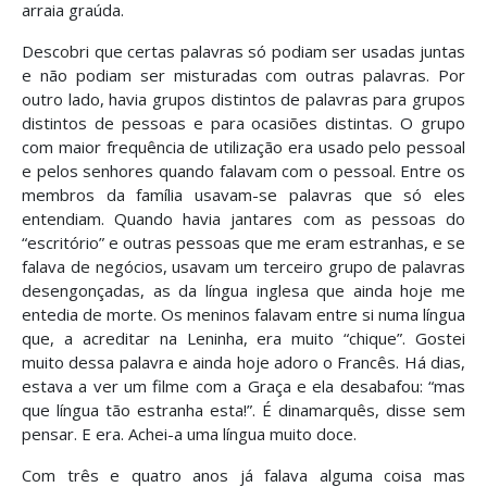
arraia graúda.
Descobri que certas palavras só podiam ser usadas juntas
e não podiam ser misturadas com outras palavras. Por
outro lado, havia grupos distintos de palavras para grupos
distintos de pessoas e para ocasiões distintas. O grupo
com maior frequência de utilização era usado pelo pessoal
e pelos senhores quando falavam com o pessoal. Entre os
membros da família usavam-se palavras que só eles
entendiam. Quando havia jantares com as pessoas do
“escritório” e outras pessoas que me eram estranhas, e se
falava de negócios, usavam um terceiro grupo de palavras
desengonçadas, as da língua inglesa que ainda hoje me
entedia de morte. Os meninos falavam entre si numa língua
que, a acreditar na Leninha, era muito “chique”. Gostei
muito dessa palavra e ainda hoje adoro o Francês. Há dias,
estava a ver um filme com a Graça e ela desabafou: “mas
que língua tão estranha esta!”. É dinamarquês, disse sem
pensar. E era. Achei-a uma língua muito doce.
Com três e quatro anos já falava alguma coisa mas