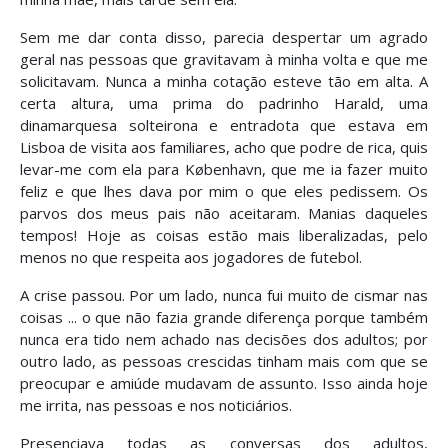
Sem me dar conta disso, parecia despertar um agrado
geral nas pessoas que gravitavam à minha volta e que me
solicitavam. Nunca a minha cotação esteve tão em alta. A
certa altura, uma prima do padrinho Harald, uma
dinamarquesa solteirona e entradota que estava em
Lisboa de visita aos familiares, acho que podre de rica, quis
levar-me com ela para København, que me ia fazer muito
feliz e que lhes dava por mim o que eles pedissem. Os
parvos dos meus pais não aceitaram. Manias daqueles
tempos! Hoje as coisas estão mais liberalizadas, pelo
menos no que respeita aos jogadores de futebol.
A crise passou. Por um lado, nunca fui muito de cismar nas
coisas ... o que não fazia grande diferença porque também
nunca era tido nem achado nas decisões dos adultos; por
outro lado, as pessoas crescidas tinham mais com que se
preocupar e amiúde mudavam de assunto. Isso ainda hoje
me irrita, nas pessoas e nos noticiários.
Presenciava todas as conversas dos adultos,