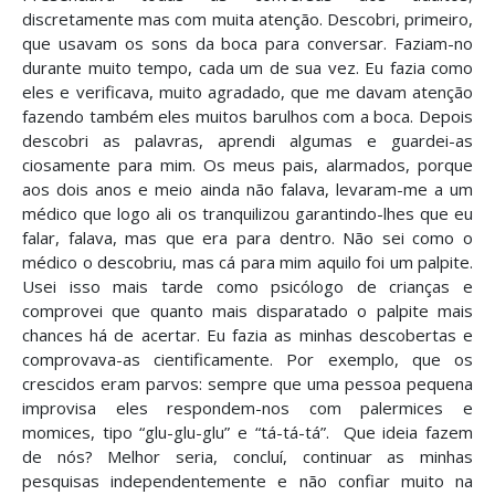
discretamente mas com muita atenção. Descobri, primeiro,
que usavam os sons da boca para conversar. Faziam-no
durante muito tempo, cada um de sua vez. Eu fazia como
eles e verificava, muito agradado, que me davam atenção
fazendo também eles muitos barulhos com a boca. Depois
descobri as palavras, aprendi algumas e guardei-as
ciosamente para mim. Os meus pais, alarmados, porque
aos dois anos e meio ainda não falava, levaram-me a um
médico que logo ali os tranquilizou garantindo-lhes que eu
falar, falava, mas que era para dentro. Não sei como o
médico o descobriu, mas cá para mim aquilo foi um palpite.
Usei isso mais tarde como psicólogo de crianças e
comprovei que quanto mais disparatado o palpite mais
chances há de acertar. Eu fazia as minhas descobertas e
comprovava-as cientificamente. Por exemplo, que os
crescidos eram parvos: sempre que uma pessoa pequena
improvisa eles respondem-nos com palermices e
momices, tipo “glu-glu-glu” e “tá-tá-tá”. Que ideia fazem
de nós? Melhor seria, concluí, continuar as minhas
pesquisas independentemente e não confiar muito na